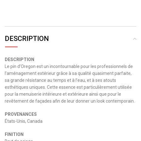
DESCRIPTION
DESCRIPTION
Le
pin
d’Oregon
est
un
incontournable
pour
les
professionnels
de
l’aménagement
extérieur
grâce
à
sa
qualité
quasiment
parfaite,
sa
grande
résistance
au
temps
et
à
l’eau,
et
à
ses
atouts
esthétiques
uniques
.
Cette
essence
est
particulièrement
utilisée
pour
la
menuiserie
intérieure
et
extérieure
ainsi
que
pour
le
revêtement
de
façades
afin
de
leur
donner
un
look
contemporain
.
PROVENANCES
États-Unis, Canada
FINITION